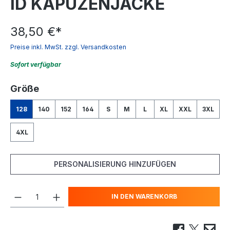
ID KAPUZENJACKE
38,50 €
*
Preise inkl. MwSt. zzgl. Versandkosten
Sofort verfügbar
auswählen
Größe
128
140
152
164
S
M
L
XL
XXL
3XL
4XL
PERSONALISIERUNG HINZUFÜGEN
IN DEN WARENKORB